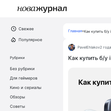
Перейти
к
контенту
Свежее
Главная
»
Как купить б/у 
Популярное
PavelEhlakov
2 год
Как купить б/у 
Рубрики
Без рубрики
Для геймеров
Кино и сериалы
Обзоры
Советы