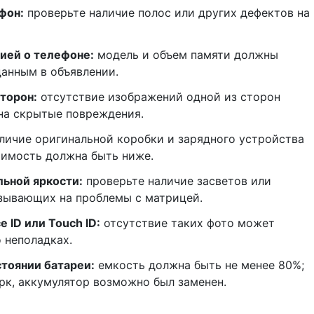
фон
:
проверьте наличие полос или других дефектов на
ией о телефоне
:
модель и объем памяти должны
данным в объявлении.
сторон
:
отсутствие изображений одной из сторон
на скрытые повреждения.
личие оригинальной коробки и зарядного устройства
оимость должна быть ниже.
льной яркости
:
проверьте наличие засветов или
азывающих на проблемы с матрицей.
 ID или Touch ID
:
отсутствие таких фото может
 неполадках.
тоянии батареи
:
емкость должна быть не менее 80%;
рк, аккумулятор возможно был заменен.