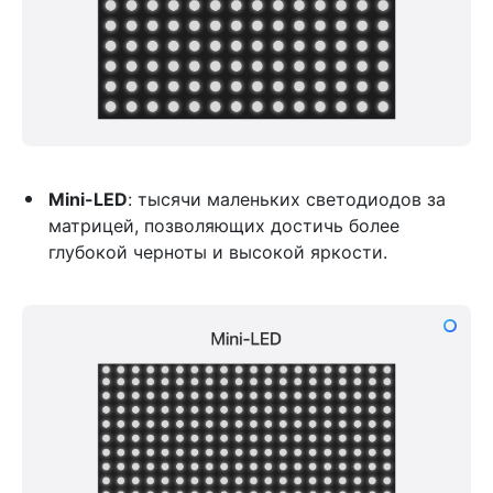
Mini-LED
: тысячи маленьких светодиодов за
матрицей, позволяющих достичь более
глубокой черноты и высокой яркости.