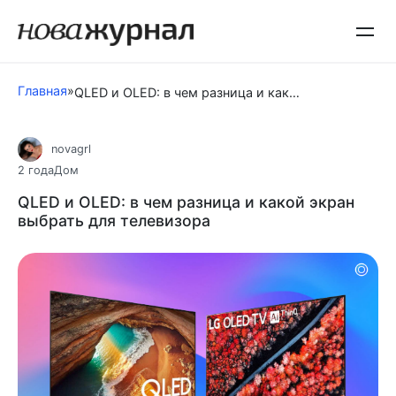
Перейти
к
контенту
Главная
»
QLED и OLED: в чем разница и какой экран выбрать для телевизора
novagrl
2 года
Дом
QLED и OLED: в чем разница и какой экран
выбрать для телевизора