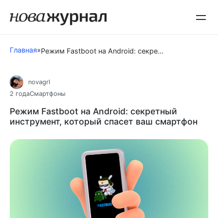
Перейти
к
контенту
Главная
»
Режим Fastboot на Android: секретный инструмент, который спасет ваш смартфон
novagrl
2 года
Смартфоны
Режим Fastboot на Android: секретный
инструмент, который спасет ваш смартфон