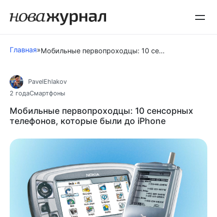
Перейти
к
контенту
Главная
»
Мобильные первопроходцы: 10 сенсорных телефонов, которые были до iPhone
PavelEhlakov
2 года
Смартфоны
Мобильные первопроходцы: 10 сенсорных
телефонов, которые были до iPhone