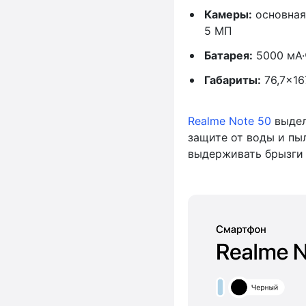
Камеры:
основная
5 МП
Батарея:
5000 мА·
Габариты:
76,7×167
Realme Note 50
выдел
защите от воды и пыл
выдерживать брызги 