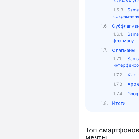
в любых ус
Sams
современн
Субфлагма
Sams
флагману
Флагманы
Sams
интерфейс
Xiao
Appl
Googl
Итоги
Топ смартфонов
мечты