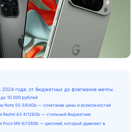
 2024 года: от бюджетных до флагманов мечты
до 10 000 рублей
me Note 50 3/64Gb — сочетание цены и возможностей
mi Redmi A3 4/128Gb — стильный бюджетник
mi Poco M6 6/128Gb — дисплей, который удивляет в