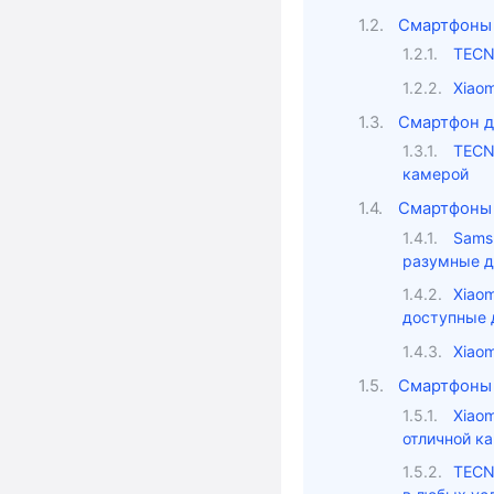
Смартфоны 
TECN
Xiao
Смартфон д
TECN
камерой
Смартфоны 
Sams
разумные д
Xiao
доступные 
Xiao
Смартфоны 
Xiao
отличной к
TECN