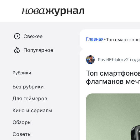
Перейти
к
контенту
Свежее
Главная
»
Популярное
PavelEhlakov
2 год
Топ смартфонов
Рубрики
флагманов меч
Без рубрики
Для геймеров
Кино и сериалы
Обзоры
Советы