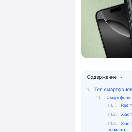
Содержание
Топ смартфонов
Смартфоны 
Real
Xiao
Xiao
сегменте