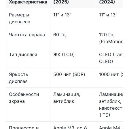
Характеристика
(2025)
(2024)
Размеры
11″ и 13″
11″ и 13″
дисплеев
Частота экрана
60 Гц
120 Гц
(ProMotion)
Тип дисплея
ЖК (LCD)
OLED (Tand
OLED)
Яркость
500 нит (SDR)
1000 нит (SD
дисплея
Особенности
Ламинация,
Ламинация,
экрана
антиблик
антиблик,
нанотекстура
1 ТБ)
Процессор и
Apple M3, до 8
Apple M4, до