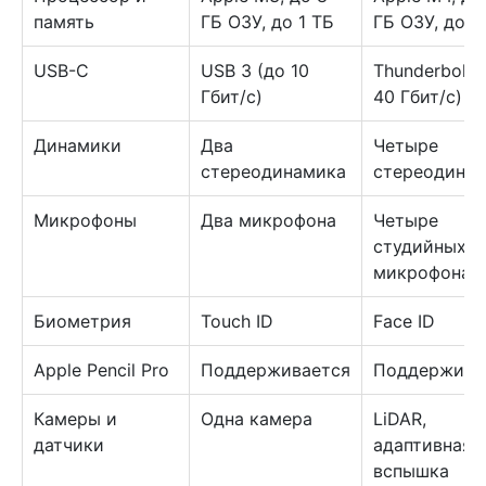
память
ГБ ОЗУ, до 1 ТБ
ГБ ОЗУ, до 2
USB-C
USB 3 (до 10
Thunderbolt 
Гбит/с)
40 Гбит/с)
Динамики
Два
Четыре
стереодинамика
стереодина
Микрофоны
Два микрофона
Четыре
студийных
микрофона
Биометрия
Touch ID
Face ID
Apple Pencil Pro
Поддерживается
Поддержива
Камеры и
Одна камера
LiDAR,
датчики
адаптивная
вспышка