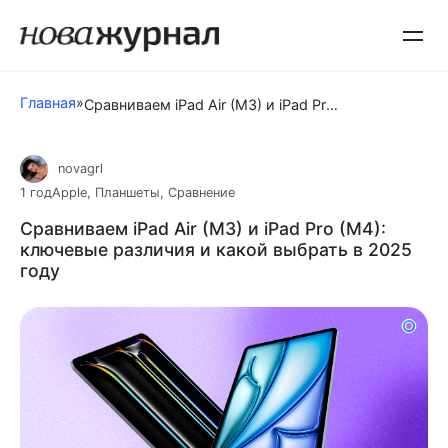
Перейти
к
контенту
Главная
»
Сравниваем iPad Air (M3) и iPad Pro (M4): ключевые различия и какой выбрать в 2025 году
novagrl
1 год
Apple
,
Планшеты
,
Сравнение
Сравниваем iPad Air (M3) и iPad Pro (M4):
ключевые различия и какой выбрать в 2025
году