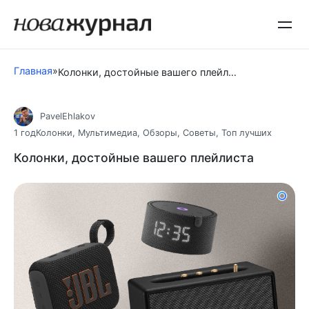
Перейти
к
контенту
Главная
»
Колонки, достойные вашего плейлиста
PavelEhlakov
1 год
Колонки
,
Мультимедиа
,
Обзоры
,
Советы
,
Топ лучших
Колонки, достойные вашего плейлиста