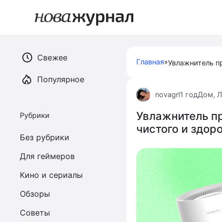
Перейти
к
контенту
Свежее
Главная
»
Популярное
novagrl
1 год
Дом
,
Л
Увлажнитель пр
Рубрики
чистого и здор
Без рубрики
Для геймеров
Кино и сериалы
Обзоры
Советы