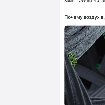
Xiaomi, Deerma и Sma
Почему воздух в