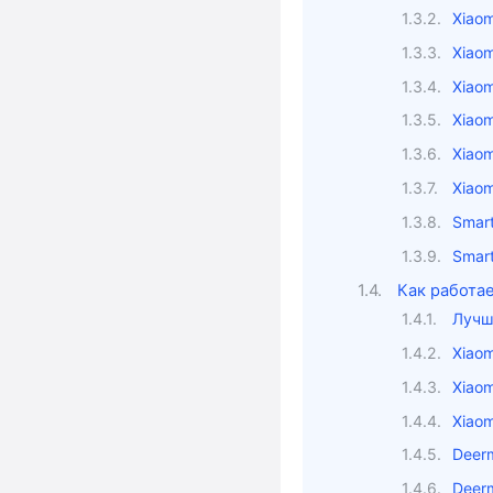
Xiaom
Xiaom
Xiaom
Xiaom
Xiaomi
Xiaom
Smart
Smart
Как работа
Лучш
Xiaom
Xiaom
Xiaom
Deer
Deer