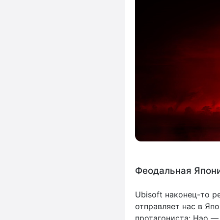
Феодальная Япони
Ubisoft наконец-то 
отправляет нас в Япо
протагониста: Нэо —