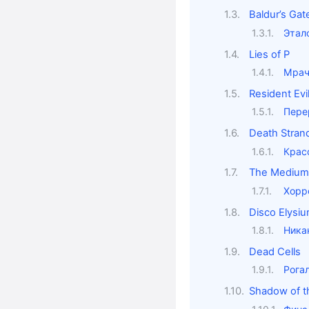
Baldur’s Gat
Этал
Lies of P
Мрач
Resident Ev
Пере
Death Strand
Крас
The Mediu
Хорр
Disco Elysi
Ника
Dead Cells
Рога
Shadow of t