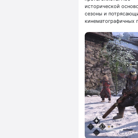
исторической осново
сезоны и потрясающи
кинематографичных пр