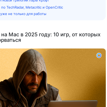
л новой трилогии Лары Крофт
по TechRadar, Metacritic и OpenCritic
 уже не только для работы
 на Mac в 2025 году: 10 игр, от которых
орваться