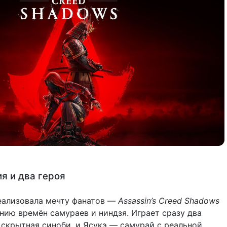
я и два героя
реализовала мечту фанатов —
Assassin’s Creed Shadows
нию времён самураев и ниндзя. Играет сразу два
 скрытная синоби, и Ясукэ — самурай с реальной