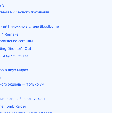
e 3
онная RPG нового поколения
ный Пиноккио в стиле Bloodborne
il 4 Remake
рождение легенды
ing Director’s Cut
ота одиночества
m
ор в двух мирах
um
кого экшена — только ум
лик, который не отпускает
he Tomb Raider