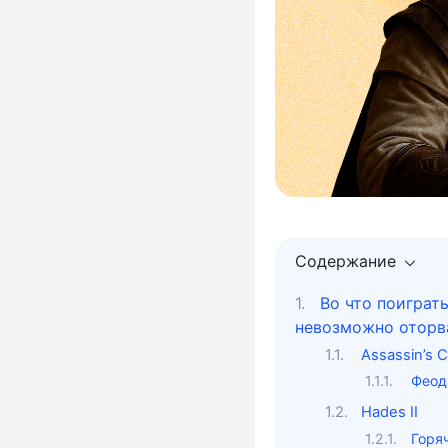
Содержание
Во что поиграть
невозможно оторв
Assassin’s 
Феод
Hades II
Горя