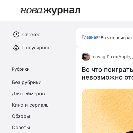
Перейти
к
контенту
Свежее
Главная
»
Популярное
novagrl
1 год
Apple
,
Во что поиграть
Рубрики
невозможно от
Без рубрики
Для геймеров
Кино и сериалы
Обзоры
Советы