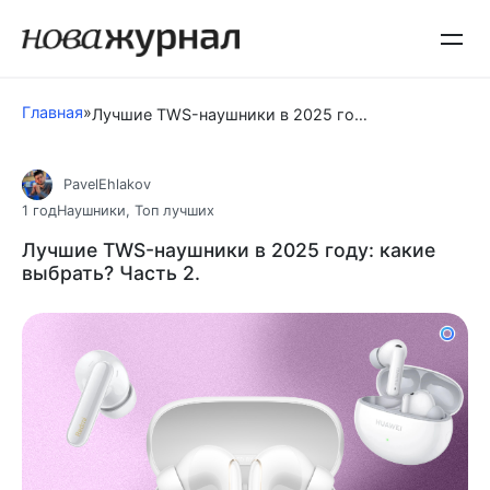
Перейти
к
контенту
Главная
»
Лучшие TWS-наушники в 2025 году: какие выбрать? Часть 2.
PavelEhlakov
1 год
Наушники
,
Топ лучших
Лучшие TWS-наушники в 2025 году: какие
выбрать? Часть 2.