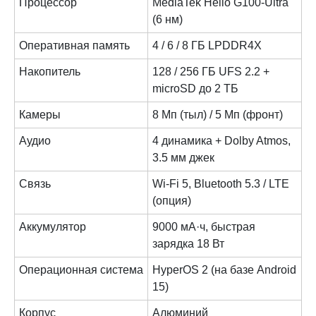
Процессор
MediaTek Helio G100-Ultra
(6 нм)
Оперативная память
4 / 6 / 8 ГБ LPDDR4X
Накопитель
128 / 256 ГБ UFS 2.2 +
microSD до 2 ТБ
Камеры
8 Мп (тыл) / 5 Мп (фронт)
Аудио
4 динамика + Dolby Atmos,
3.5 мм джек
Связь
Wi-Fi 5, Bluetooth 5.3 / LTE
(опция)
Аккумулятор
9000 мА·ч, быстрая
зарядка 18 Вт
Операционная система
HyperOS 2 (на базе Android
15)
Корпус
Алюминий