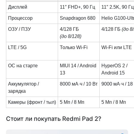
Дисплей
11″ FHD+, 90 Гц
11″ 2.5K, 90 Гц
Процессор
Snapdragon 680
Helio G100-Ult
ОЗУ / ПЗУ
4/128 ГБ
4/128 ГБ
(до 8
(до 8/128)
LTE / 5G
Только Wi-Fi
Wi-Fi или LTE
ОС на старте
MIUI 14 / Android
HyperOS 2 /
13
Android 15
Аккумулятор /
8000 мА·ч / 10 Вт
9000 мА·ч / 18
зарядка
Камеры (фронт / тыл)
5 Мп / 8 Мп
5 Мп / 8 Мп
Стоит ли покупать Redmi Pad 2?