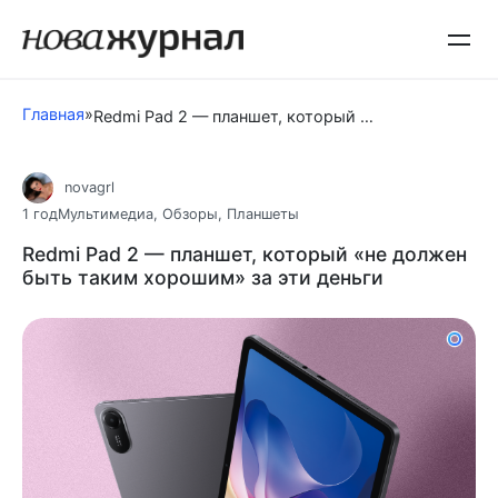
Перейти
к
контенту
Главная
»
Redmi Pad 2 — планшет, который «не должен быть таким хорошим» за эти деньги
novagrl
1 год
Мультимедиа
,
Обзоры
,
Планшеты
Redmi Pad 2 — планшет, который «не должен
быть таким хорошим» за эти деньги