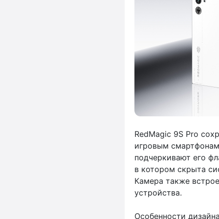
RedMagic 9S Pro сох
игровым смартфонам,
подчеркивают его фла
в котором скрыта си
Камера также встрое
устройства.
Особенности дизайна