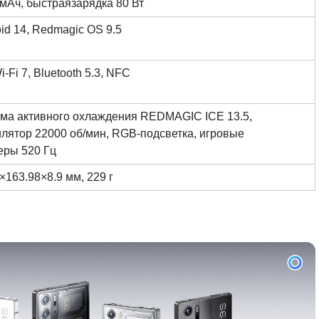
мАч, быстраязарядка 80 Вт
id 14, Redmagic OS 9.5
i-Fi 7, Bluetooth 5.3, NFC
ема активного охлаждения REDMAGIC ICE 13.5,
лятор 22000 об/мин, RGB-подсветка, игровые
еры 520 Гц
×163.98×8.9 мм, 229 г