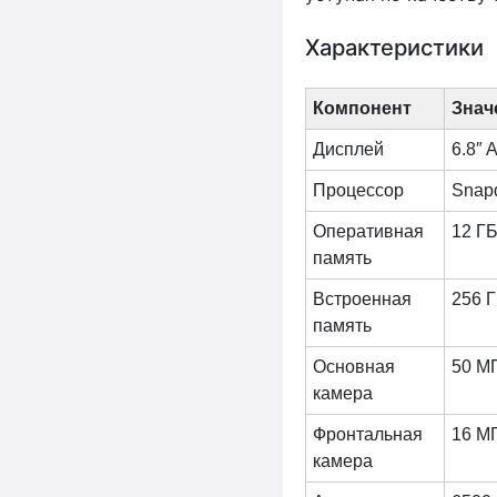
Характеристики
Компонент
Знач
Дисплей
6.8″ 
Процессор
Snapd
Оперативная
12 Г
память
Встроенная
256 Г
память
Основная
50 МП
камера
Фронтальная
16 М
камера