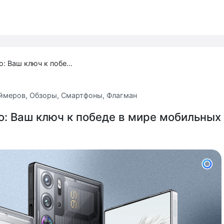
RedMagic 9S Pro: Ваш ключ к победе в мире мобильных игр
еймеров
,
Обзоры
,
Смартфоны
,
Флагман
o: Ваш ключ к победе в мире мобильных