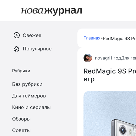
Перейти
к
контенту
Свежее
Главная
»
Популярное
novagrl
1 год
Для г
RedMagic 9S Pr
Рубрики
игр
Без рубрики
Для геймеров
Кино и сериалы
Обзоры
Советы