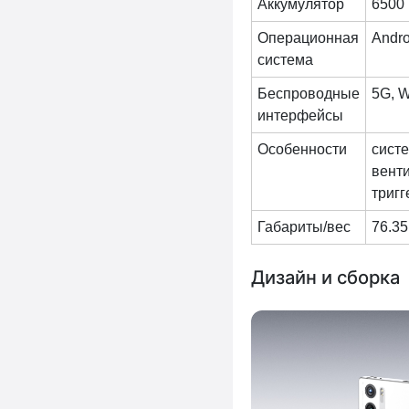
Аккумулятор
6500 
Операционная
Andro
система
Беспроводные
5G, W
интерфейсы
Особенности
сист
венти
тригг
Габариты/вес
76.35
Дизайн и сборка