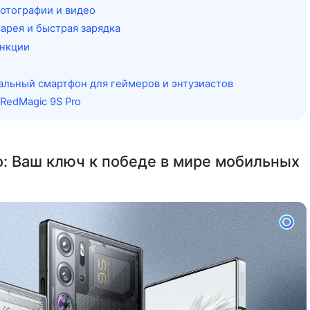
отографии и видео
арея и быстрая зарядка
нкции
альный смартфон для геймеров и энтузиастов
RedMagic 9S Pro
o: Ваш ключ к победе в мире мобильных