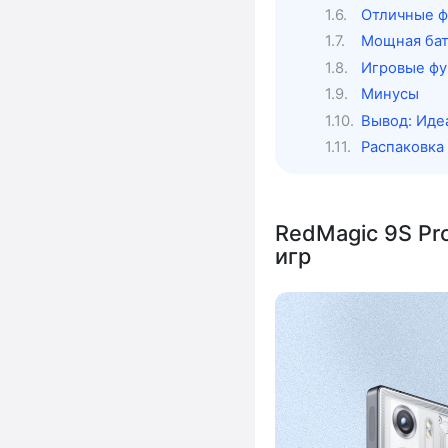
Отличные ф
Мощная бат
Игровые фу
Минусы
Вывод: Иде
Распаковка 
RedMagic 9S Pr
игр