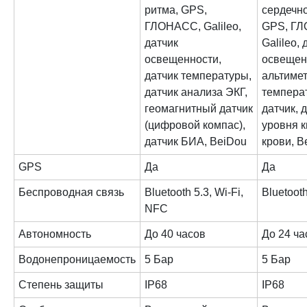
ритма, GPS,
сердечно
ГЛОНАСС, Galileo,
GPS, Г
датчик
Galileo, 
освещенности,
освещен
датчик температуры,
альтимет
датчик анализа ЭКГ,
темпера
геомагнитный датчик
датчик, 
(цифровой компас),
уровня к
датчик БИА, BeiDou
крови, B
GPS
Да
Да
Беспроводная связь
Bluetooth 5.3, Wi-Fi,
Bluetoot
NFC
Автономность
До 40 часов
До 24 ча
Водонепроницаемость
5 Бар
5 Бар
Степень защиты
IP68
IP68