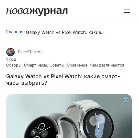
Перейти
к
контенту
Главная
»
Galaxy Watch vs Pixel Watch: какие смарт-часы выбрать?
PavelEhlakov
1 год
Обзоры
,
Смарт часы
,
Советы
,
Сравнение
,
Чем различаются
Galaxy Watch vs Pixel Watch: какие смарт-
часы выбрать?