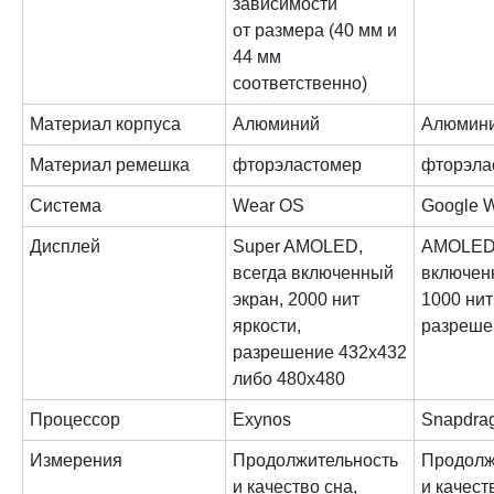
зависимости
от размера (40 мм и
44 мм
соответственно)
Материал корпуса
Алюминий
Алюмин
Материал ремешка
фторэластомер
фторэла
Система
Wear OS
Google 
Дисплей
Super AMOLED,
AMOLED,
всегда включенный
включен
экран, 2000 нит
1000 нит
яркости,
разреше
разрешение 432х432
либо 480х480
Процессор
Exynos
Snapdra
Измерения
Продолжительность
Продолж
и качество сна,
и качест