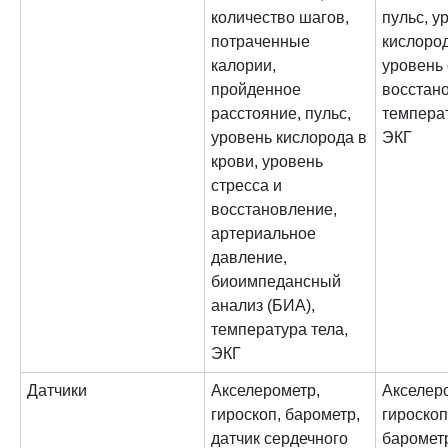
количество шагов,
пульс, у
потраченные
кислород
калории,
уровень 
пройденное
восстан
расстояние, пульс,
температ
уровень кислорода в
ЭКГ
крови, уровень
стресса и
восстановление,
артериальное
давление,
биоимпедансный
анализ (БИА),
температура тела,
ЭКГ
Датчики
Акселерометр,
Акселер
гироскоп, барометр,
гироскоп
датчик сердечного
барометр