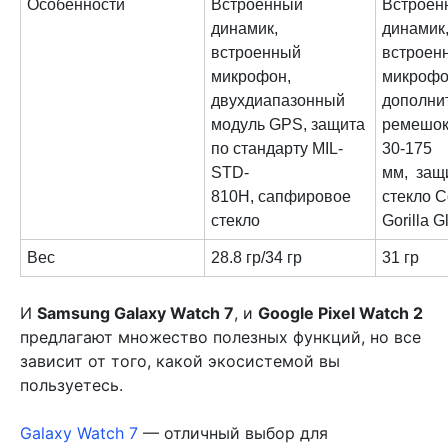
Особенности
Встроенный
Встроен
динамик,
динамик
встроенный
встроен
микрофон,
микрофо
двухдиапазонный
дополни
модуль GPS, защита
ремешок
по стандарту MIL-
30-175
STD-
мм, защ
810Н, сапфировое
стекло C
стекло
Gorilla G
Вес
28.8 гр/34 гр
31 гр
И
Samsung Galaxy Watch 7
, и
Google Pixel Watch 2
предлагают множество полезных функций, но все
зависит от того, какой экосистемой вы
пользуетесь.
Galaxy Watch 7
— отличный выбор для