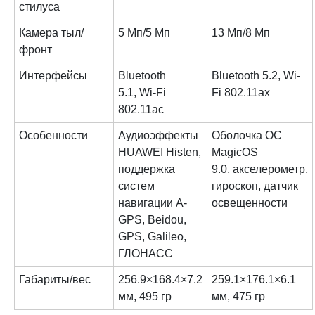
стилуса
Камера тыл/
5 Мп/5 Мп
13 Мп/8 Мп
фронт
Интерфейсы
Bluetooth
Bluetooth 5.2, Wi-
5.1, Wi-Fi
Fi 802.11ax
802.11ac
Особенности
Аудиоэффекты
Оболочка ОС
HUAWEI Histen,
MagicOS
поддержка
9.0, акселерометр,
систем
гироскоп, датчик
навигации A-
освещенности
GPS, Beidou,
GPS, Galileo,
ГЛОНАСС
Габариты/вес
256.9×168.4×7.2
259.1×176.1×6.1
мм, 495 гр
мм, 475 гр