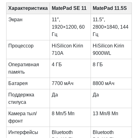
Характеристика
MatePad SE 11
MatePad 11.5S
Экран
11″,
11.5″,
1920×1200, 60
2800×1840, 144
Гц
Гц
Процессор
HiSilicon Kirin
HiSilicon Kirin
710A
9000WL
Оперативная
4 ГБ
8 ГБ
память
Батарея
7700 мАч
8800 мАч
Поддержка
Да
Да
стилуса
Камера тыл/
8 Мп/5 Мп
13 Мп/8 Мп
фронт
Интерфейсы
Bluetooth
Bluetooth