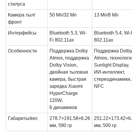
стилуса
Камера тыл/
50 Мп/32 Мп
13 Мп/8 Мп
фронт
Интерфейсы
Bluetooth 5.3, Wi-
Bluetooth 5.4, Wi-
Fi 802.11ax
802.11ax
Особенности
Поддержка Dolby
Поддержка Dolb
Atmos, поддержка
Atmos, технологи
Dolby Vision,
Sunlight Display,
двойная тыловая
ИИ-интеллект,
камера, быстрая
стереодинамики,
зарядка Xiaomi
NFC
HyperCharge
120W,
6 динамиков
Габариты/вес
278.7×191.58×6.26
251.22×173.42×6
мм, 590 гр
мм, 500 гр