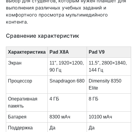
выбор для студентов, которым нужен планшет для
выполнения различных учебных заданий и
комфортного просмотра мультимедийного
контента.
Сравнение характеристик
Характеристика
Pad X8A
Pad V9
Экран
11″, 1920×1200,
11.5″, 2800×1840,
90 Гц
144 Гц
Процессор
Snapdragon 680
Dimensity 8350
Elite
Оперативная
4 ГБ
8 ГБ
память
Батарея
8300 мАч
10100 мАч
Поддержка
Да
Да