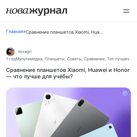
Перейти
к
контенту
Главная
»
Сравнение планшетов Xiaomi, Huawei и Honor — что лучше для учёбы?
novagrl
1 год
Мультимедиа
,
Планшеты
,
Советы
,
Сравнение
,
Топ лучших
Сравнение планшетов Xiaomi, Huawei и Honor
— что лучше для учёбы?