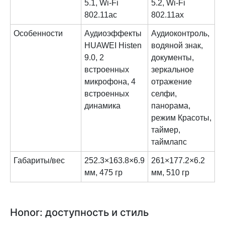
5.1, Wi-Fi
5.2, Wi-Fi
802.11ac
802.11ax
Особенности
Аудиоэффекты
Аудиоконтроль,
HUAWEI Histen
водяной знак,
9.0, 2
документы,
встроенных
зеркальное
микрофона, 4
отражение
встроенных
селфи,
динамика
панорама,
режим Красоты,
таймер,
таймлапс
Габариты/вес
252.3×163.8×6.9
261×177.2×6.2
мм, 475 гр
мм, 510 гр
Honor: доступность и стиль