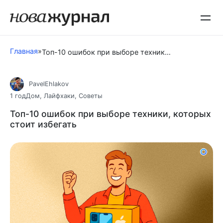
Перейти
к
контенту
Главная
»
Топ-10 ошибок при выборе техники, которых стоит избегать
PavelEhlakov
1 год
Дом
,
Лайфхаки
,
Советы
Топ-10 ошибок при выборе техники, которых
стоит избегать