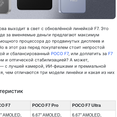
ва выходит в свет с обновлённой линейкой F7. Это
где за вменяемые деньги предлагают максимум
мощного процессора до продвинутых дисплеев и
о в этот раз перед покупателем стоит непростой
гой и сбалансированный
POCO F7
, или доплатить за
F7
 и оптической стабилизацией? А может,
— с лучшей камерой, ИИ-фишками и премиальной
я, чем отличаются три модели линейки и какая из них
теристик
O F7
POCO F7 Pro
POCO F7 Ultra
3″ AMOLED,
6.67″ AMOLED,
6.67″ AMOLED,