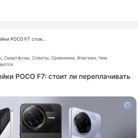
Сравнение линейки POCO F7: стоит ли переплачивать за Pro и Ultra?
ы
,
Смартфоны
,
Советы
,
Сравнение
,
Флагман
,
Чем
чаются
йки POCO F7: стоит ли переплачивать