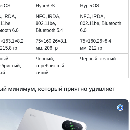
erOS
HyperOS
HyperOS
, IRDA,
NFC, IRDA,
NFC, IRDA,
.11be,
802.11be,
802.11be, Bluetooth
tooth 6.0
Bluetooth 5.4
6.0
9×163.1×8.2
75×160.26×8.1
75×160.26×8.4
215.8 гр
мм, 206 гр
мм, 212 гр
ный,
Черный,
Черный, желтый
ебристый,
серебристый,
ый
синий
ый минимум, который приятно удивляет