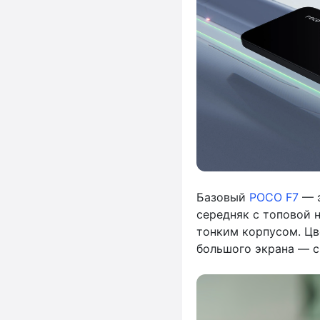
Базовый
POCO F7
— э
середняк с топовой н
тонким корпусом. Цв
большого экрана — с