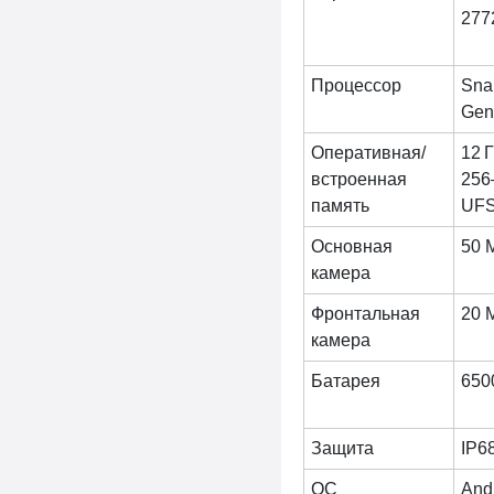
277
Процессор
Sna
Gen
Оперативная/
12 
встроенная
256
память
UFS
Основная
50 
камера
Фронтальная
20 
камера
Батарея
650
Защита
IP6
ОС
Andr