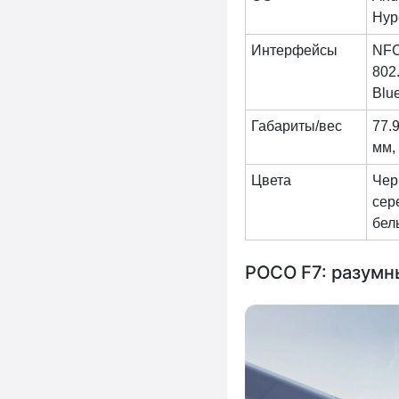
Hyp
Интерфейсы
NFC
802
Blue
Габариты/вес
77.
мм, 
Цвета
Чер
сер
бел
POCO F7: разумн