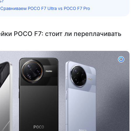
ь?
 Сравниваем POCO F7 Ultra vs POCO F7 Pro
йки POCO F7: стоит ли переплачивать