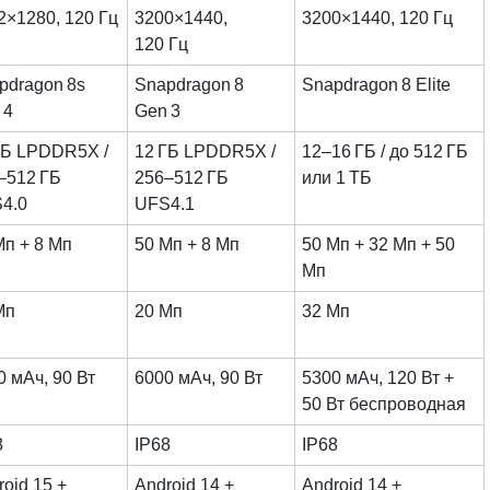
2×1280, 120 Гц
3200×1440,
3200×1440, 120 Гц
120 Гц
pdragon 8s
Snapdragon 8
Snapdragon 8 Elite
 4
Gen 3
ГБ LPDDR5X /
12 ГБ LPDDR5X /
12–16 ГБ / до 512 ГБ
–512 ГБ
256–512 ГБ
или 1 ТБ
4.0
UFS4.1
Мп + 8 Мп
50 Мп + 8 Мп
50 Мп + 32 Мп + 50
Мп
Мп
20 Мп
32 Мп
0 мАч, 90 Вт
6000 мАч, 90 Вт
5300 мАч, 120 Вт +
50 Вт беспроводная
8
IP68
IP68
oid 15 +
Android 14 +
Android 14 +