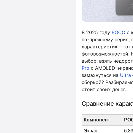
В 2025 году
POCO
сно
по-прежнему серия, 
характеристик — от 
фотовозможностей. Н
выбор: взять недоро
Pro
с AMOLED-экраном
замахнуться на
Ultra
сборкой? Разбираемс
стоит своих денег.
Сравнение харак
Компонент
POC
Экран
6.8