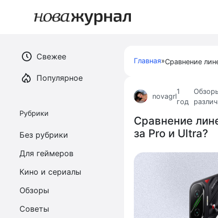
Перейти
к
контенту
Свежее
Главная
»
Популярное
1
Обзор
novagrl
год
разли
Рубрики
Сравнение лине
за Pro и Ultra?
Без рубрики
Для геймеров
Кино и сериалы
Обзоры
Советы