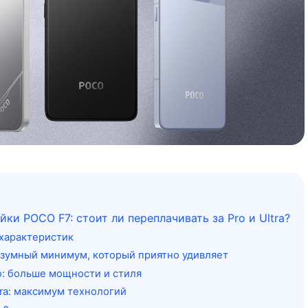
ки POCO F7: стоит ли переплачивать за Pro и Ultra?
характеристик
азумный минимум, который приятно удивляет
o: больше мощности и стиля
tra: максимум технологий