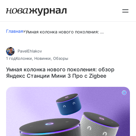
Перейти
к
контенту
Главная
»
Умная колонка нового поколения: обзор Яндекс Станции Мини 3 Про с Zigbee
PavelEhlakov
1 год
Колонки
,
Новинки
,
Обзоры
Умная колонка нового поколения: обзор
Яндекс Станции Мини 3 Про с Zigbee