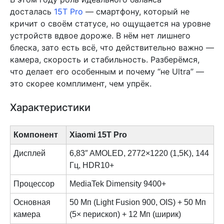
досталась
15T Pro
— смартфону, который не
кричит о своём статусе, но ощущается на уровне
устройств вдвое дороже. В нём нет лишнего
блеска, зато есть всё, что действительно важно —
камера, скорость и стабильность. Разберёмся,
что делает его особенным и почему “не Ultra” —
это скорее комплимент, чем упрёк.
Характеристики
Компонент
Xiaomi 15T Pro
Дисплей
6,83″ AMOLED, 2772×1220 (1,5K), 144
Гц, HDR10+
Процессор
MediaTek Dimensity 9400+
Основная
50 Мп (Light Fusion 900, OIS) + 50 Мп
камера
(5× перископ) + 12 Мп (ширик)