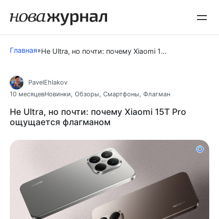
Перейти
к
контенту
Главная
»
Не Ultra, но почти: почему Xiaomi 15T Pro ощущается флагманом
PavelEhlakov
10 месяцев
Новинки
,
Обзоры
,
Смартфоны
,
Флагман
Не Ultra, но почти: почему Xiaomi 15T Pro
ощущается флагманом