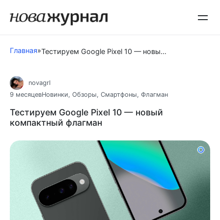
Перейти
к
контенту
Главная
»
Тестируем Google Pixel 10 — новый компактный флагман
novagrl
9 месяцев
Новинки
,
Обзоры
,
Смартфоны
,
Флагман
Тестируем Google Pixel 10 — новый
компактный флагман