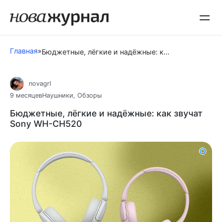
Перейти
к
контенту
Главная
»
Бюджетные, лёгкие и надёжные: как звучат Sony WH-CH520
novagrl
9 месяцев
Наушники
,
Обзоры
Бюджетные, лёгкие и надёжные: как звучат
Sony WH-CH520