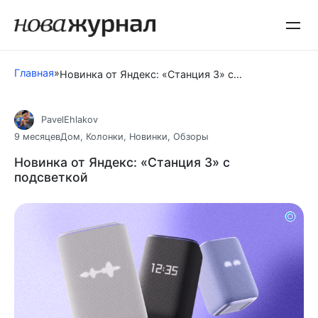
Перейти
к
контенту
Главная
»
Новинка от Яндекс: «Станция 3» с подсветкой
PavelEhlakov
9 месяцев
Дом
,
Колонки
,
Новинки
,
Обзоры
Новинка от Яндекс: «Станция 3» с
подсветкой