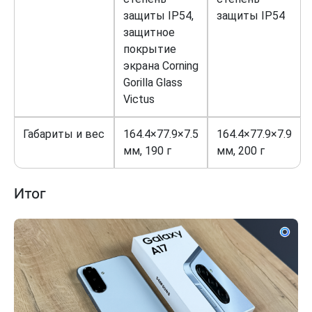
защиты IP54,
защиты IP54
защитное
покрытие
экрана Corning
Gorilla Glass
Victus
Габариты и вес
164.4×77.9×7.5
164.4×77.9×7.9
мм, 190 г
мм, 200 г
Итог