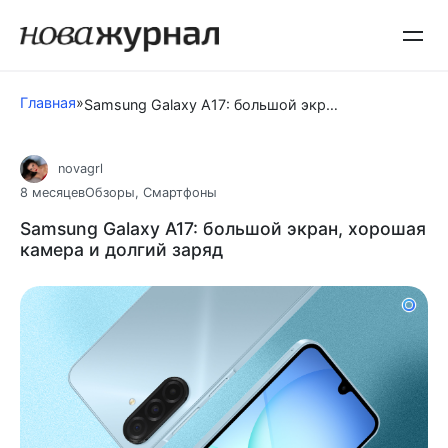
Перейти
к
контенту
Главная
»
Samsung Galaxy A17: большой экран, хорошая камера и долгий заряд
novagrl
8 месяцев
Обзоры
,
Смартфоны
Samsung Galaxy A17: большой экран, хорошая
камера и долгий заряд