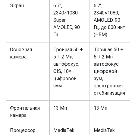
Экран
6.7″,
6.7″,
2340×1080,
2340×1080,
Super
AMOLED, 90
AMOLED, 90
Гц, до 800 нит
Гц
(HBM)
Основная
Тройная 50 +
Тройная 50 +
камера
5 + 2 Мп,
5 + 2 Мп,
автофокус,
автофокус,
OIS, 10×
цифровой
цифровой
зум,
зум
электронная
стабилизация
Фронтальная
13 Мп
13 Мп
камера
Процессор
MediaTek
MediaTek