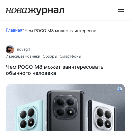
Перейти
к
контенту
Главная
»
Чем POCO M8 может заинтересовать обычного человека
novagrl
7 месяцев
Новинки
,
Обзоры
,
Смартфоны
Чем POCO M8 может заинтересовать
обычного человека