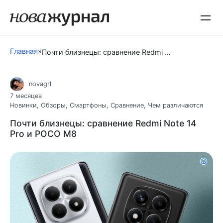
Перейти
к
контенту
Главная
»
Почти близнецы: сравнение Redmi Note 14 Pro и POCO M8
novagrl
7 месяцев
Новинки
,
Обзоры
,
Смартфоны
,
Сравнение
,
Чем различаются
Почти близнецы: сравнение Redmi Note 14
Pro и POCO M8