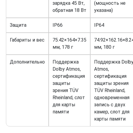
зарядка 45 Вт,
(мощность не
обратная 18 Вт
указана)
Защита
IP66
IP64
Габариты и вес
75.42×164×7.35
74.92×162.16×8.2
мм, 178 г
мм, 180 г
Дополнительно
Поддержка
Поддержка Dolb
Dolby Atmos,
Atmos,
сертификация
сертификация
защиты
защиты зрения
зрения TÜV
TÜV Rheinland,
Rheinland, слот
одновременная
для карты
запись с двух
памяти
камер, слот для
карты памяти