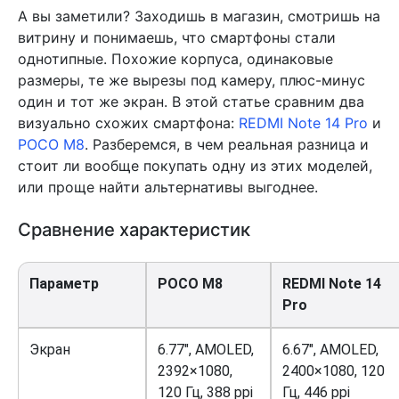
А вы заметили? Заходишь в магазин, смотришь на
витрину и понимаешь, что смартфоны стали
однотипные. Похожие корпуса, одинаковые
размеры, те же вырезы под камеру, плюс-минус
один и тот же экран. В этой статье сравним два
визуально схожих смартфона:
REDMI Note 14 Pro
и
POCO M8
. Разберемся, в чем реальная разница и
стоит ли вообще покупать одну из этих моделей,
или проще найти альтернативы выгоднее.
Сравнение характеристик
Параметр
POCO M8
REDMI Note 14
Pro
Экран
6.77″, AMOLED,
6.67″, AMOLED,
2392×1080,
2400×1080, 120
120 Гц, 388 ppi
Гц, 446 ppi