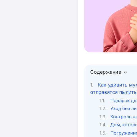
Содержание
Как удивить му
отправятся пылить
Подарок дл
Уход без л
Контроль н
Дом, котор
Погружение