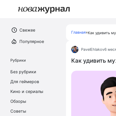
Перейти
к
контенту
Свежее
Главная
»
Как удивить му
Популярное
PavelEhlakov
6 мес
Как удивить му
Рубрики
Без рубрики
Для геймеров
Кино и сериалы
Обзоры
Советы