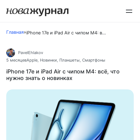
Перейти
к
контенту
Главная
»
iPhone 17e и iPad Air с чипом M4: всё, что нужно знать о новинках
PavelEhlakov
5 месяцев
Apple
,
Новинки
,
Планшеты
,
Смартфоны
iPhone 17e и iPad Air с чипом M4: всё, что
нужно знать о новинках