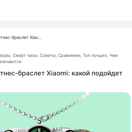
Как выбрать фитнес-браслет Xiaomi: какой подойдет именно вам
зоры
,
Смарт часы
,
Советы
,
Сравнение
,
Топ лучших
,
Чем
зличаются
тнес-браслет Xiaomi: какой подойдет