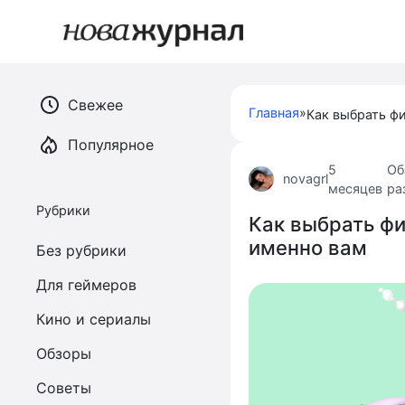
Перейти
к
контенту
Свежее
Главная
»
Популярное
5
Об
novagrl
месяцев
ра
Рубрики
Как выбрать фи
именно вам
Без рубрики
Для геймеров
Кино и сериалы
Обзоры
Советы