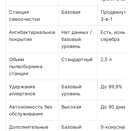
Станция
Базовая
Продвинута
самоочистки
3-в-1
Антибактериальное
Нет данных /
Есть, ионы
покрытие
базовый
серебра
уровень
Объем
Стандартный
2,5 л
пылесборника
станции
Удержание
Базовый
До 99,9%
аллергенов
уровень
Автономность без
Высокая
До 90 дней
обслуживания
Дополнительные
Базовый
9-конусная