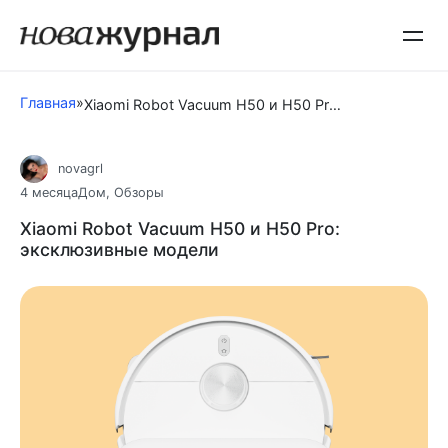
Перейти
к
контенту
Главная
»
Xiaomi Robot Vacuum H50 и H50 Pro: эксклюзивные модели
novagrl
4 месяца
Дом
,
Обзоры
Xiaomi Robot Vacuum H50 и H50 Pro:
эксклюзивные модели