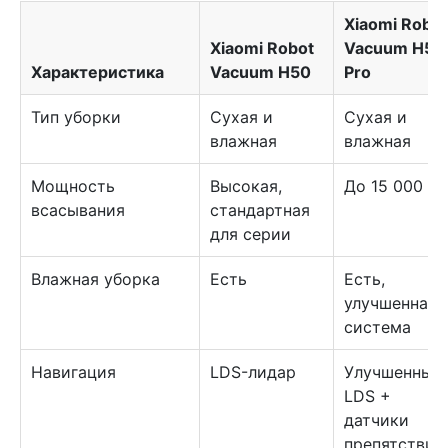
Xiaomi Robot
Xiaomi Robot
Vacuum H50
Характеристика
Vacuum H50
Pro
Тип уборки
Сухая и
Сухая и
влажная
влажная
Мощность
Высокая,
До 15 000 П
всасывания
стандартная
для серии
Влажная уборка
Есть
Есть,
улучшенная
система
Навигация
LDS-лидар
Улучшенный
LDS +
датчики
препятствий