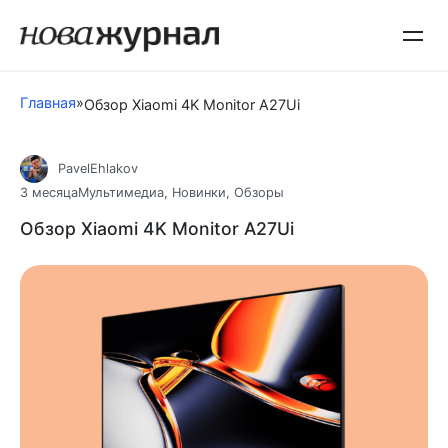
Перейти
к
контенту
Главная
»
Обзор Xiaomi 4K Monitor A27Ui
PavelEhlakov
3 месяца
Мультимедиа
,
Новинки
,
Обзоры
Обзор Xiaomi 4K Monitor A27Ui