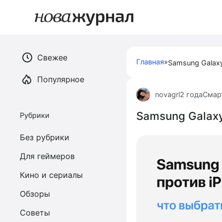
Перейти
к
контенту
Свежее
Главная
»
Популярное
novagrl
2 года
Смар
Samsung Galaxy
Рубрики
Без рубрики
Для геймеров
Кино и сериалы
Обзоры
Советы