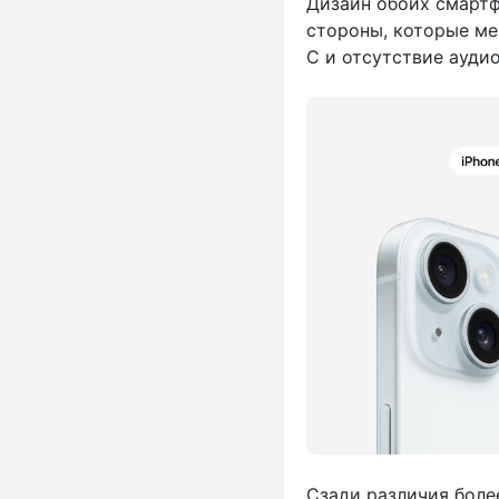
Дизайн обоих смартф
стороны, которые ме
C и отсутствие ауди
Сзади различия боле