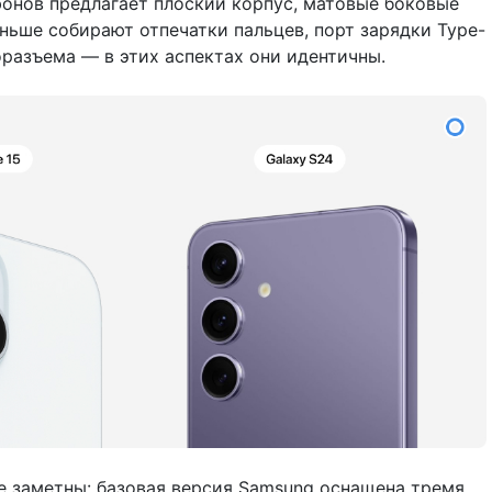
онов предлагает плоский корпус, матовые боковые
ньше собирают отпечатки пальцев, порт зарядки Type-
оразъема — в этих аспектах они идентичны.
е заметны: базовая версия Samsung оснащена тремя