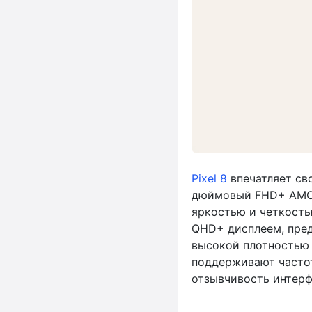
Pixel 8
впечатляет св
дюймовый FHD+ AMOL
яркостью и четкост
QHD+ дисплеем, пред
высокой плотностью 
поддерживают частот
отзывчивость интерф