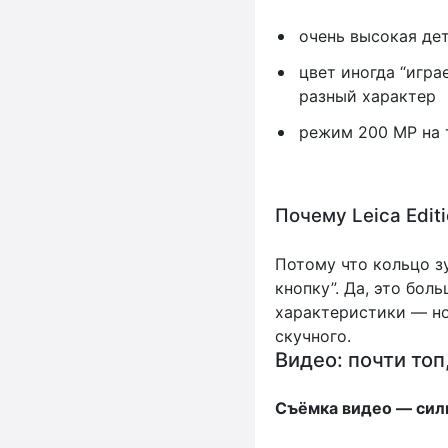
очень высокая де
цвет иногда “игра
разный характер
режим 200 MP на 
Почему Leica Edit
Потому что кольцо зу
кнопку”. Да, это бол
характеристики — но
скучного.
Видео: почти топ
Съёмка видео — силь