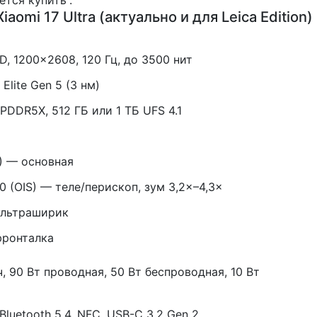
aomi 17 Ultra (актуально и для Leica Edition)
, 1200×2608, 120 Гц, до 3500 нит
Elite Gen 5 (3 нм)
PDDR5X, 512 ГБ или 1 ТБ UFS 4.1
S) — основная
.0 (OIS) — теле/перископ, зум 3,2×–4,3×
ультраширик
фронталка
 90 Вт проводная, 50 Вт беспроводная, 10 Вт
 Bluetooth 5.4, NFC, USB-C 3.2 Gen 2