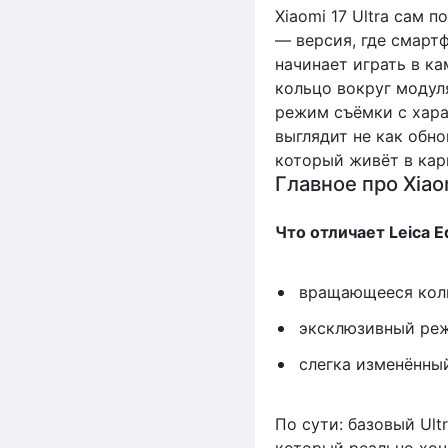
Xiaomi 17 Ultra сам 
— версия, где смарт
начинает играть в к
кольцо вокруг модул
режим съёмки с хара
выглядит не как обно
который живёт в кар
Главное про Xiaom
Что отличает Leica Ed
вращающееся коль
эксклюзивный реж
слегка изменённый
По сути: базовый Ultr
который реально хоче