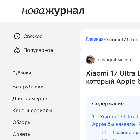
Перейти
к
контенту
Свежее
Главная
»
Популярное
novagrl
4 месяца
Xiaomi 17 Ultra
Рубрики
который Apple 
Без рубрики
Для геймеров
Содержание
Кино и сериалы
Xiaomi 17 Ultra
Обзоры
Apple бы назвала “
Главное про 
Советы