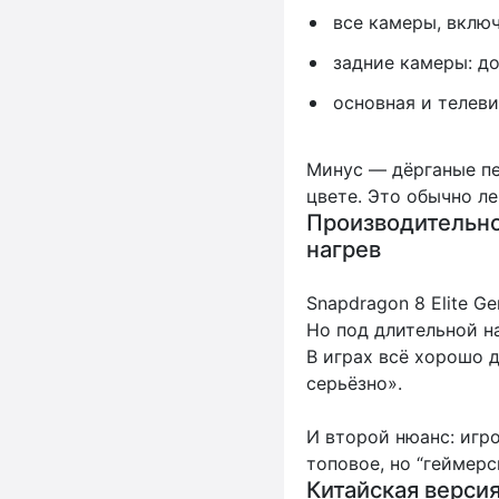
все камеры, включ
задние камеры: до
основная и телевик
Минус — дёрганые п
цвете. Это обычно л
Производительнос
нагрев
Snapdragon 8 Elite Ge
Но под длительной на
В играх всё хорошо д
серьёзно».
И второй нюанс: игро
топовое, но “геймерс
Китайская верси