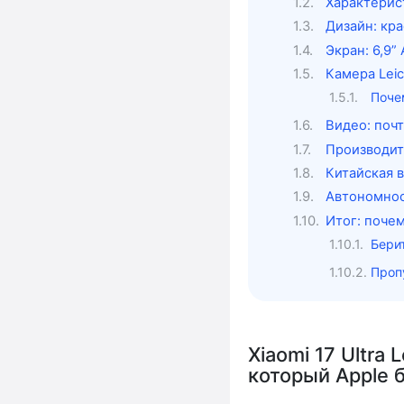
Характеристи
Дизайн: кра
Экран: 6,9”
Камера Leic
Почем
Видео: поч
Производит
Китайская 
Автономнос
Итог: почем
Берит
Пропу
Xiaomi 17 Ultra 
который Apple 