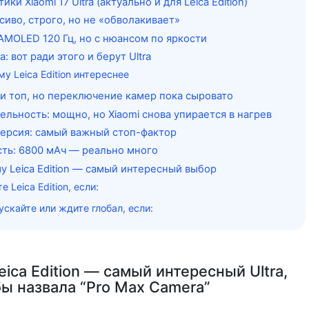
ки Xiaomi 17 Ultra (актуально и для Leica Edition)
сиво, строго, но не «обволакивает»
 AMOLED 120 Гц, но с нюансом по яркости
a: вот ради этого и берут Ultra
у Leica Edition интереснее
ти топ, но переключение камер пока сыровато
ельность: мощно, но Xiaomi снова упирается в нагрев
версия: самый важный стоп-фактор
ть: 6800 мАч — реально много
у Leica Edition — самый интересный выбор
е Leica Edition, если:
скайте или ждите глобал, если:
Leica Edition — самый интересный Ultra,
бы назвала “Pro Max Camera”