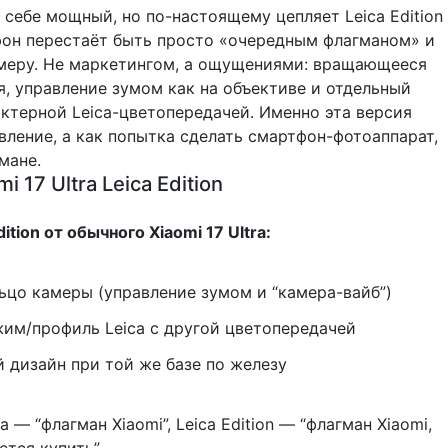
по себе мощный, но по-настоящему цепляет Leica Edition
фон перестаёт быть просто «очередным флагманом» и
амеру. Не маркетингом, а ощущениями: вращающееся
я, управление зумом как на объективе и отдельный
ктерной Leica-цветопередачей. Именно эта версия
вление, а как попытка сделать смартфон-фотоаппарат,
мане.
i 17 Ultra Leica Edition
ition от обычного Xiaomi 17 Ultra:
цо камеры (управление зумом и “камера-вайб”)
им/профиль Leica с другой цветопередачей
 дизайн при той же базе по железу
a — “флагман Xiaomi”, Leica Edition — “флагман Xiaomi,
тся купить”.