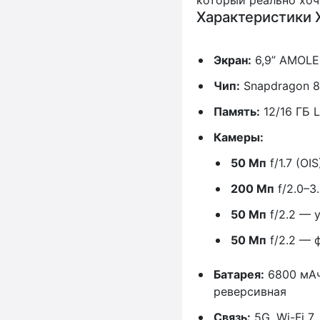
Характеристики Xi
Экран:
6,9” AMOLED
Чип:
Snapdragon 8 
Память:
12/16 ГБ L
Камеры:
50 Мп
f/1.7 (OI
200 Мп
f/2.0–3
50 Мп
f/2.2 — 
50 Мп
f/2.2 — 
Батарея:
6800 мАч,
реверсивная
Связь:
5G, Wi-Fi 7,