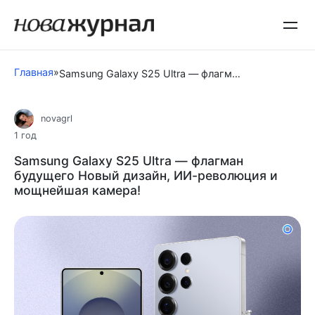
Перейти
к
контенту
Главная
»
Samsung Galaxy S25 Ultra — флагман будущего Новый дизайн, ИИ-революция и мощнейшая камера!
novagrl
1 год
Samsung Galaxy S25 Ultra — флагман
будущего Новый дизайн, ИИ-революция и
мощнейшая камера!