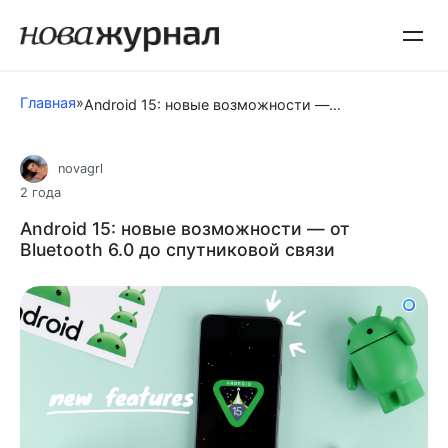
Перейти
к
контенту
Главная
»
Android 15: новые возможности — от Bluetooth 6.0 до спутниковой связи
novagrl
2 года
Android 15: новые возможности — от
Bluetooth 6.0 до спутниковой связи