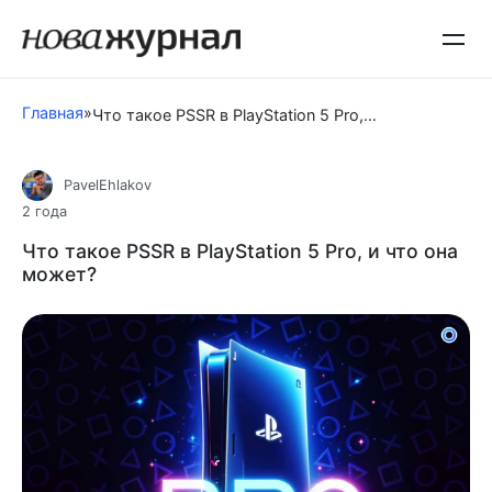
Перейти
к
контенту
Главная
»
Что такое PSSR в PlayStation 5 Pro, и что она может?
PavelEhlakov
2 года
Что такое PSSR в PlayStation 5 Pro, и что она
может?