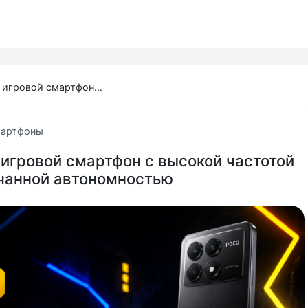
POCO X8 Pro — игровой смартфон с высокой частотой экрана и прокачанной автономностью
артфоны
игровой смартфон с высокой частотой
ачанной автономностью