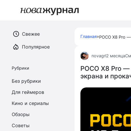
Перейти
к
контенту
Свежее
Главная
»
Популярное
novagrl
2 месяца
См
POCO X8 Pro — 
Рубрики
экрана и прок
Без рубрики
Для геймеров
Кино и сериалы
Обзоры
Советы