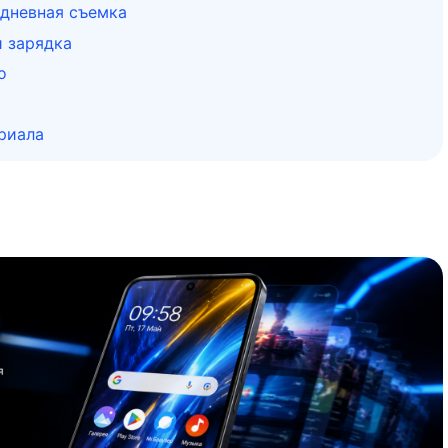
дневная съемка
 зарядка
о
риала