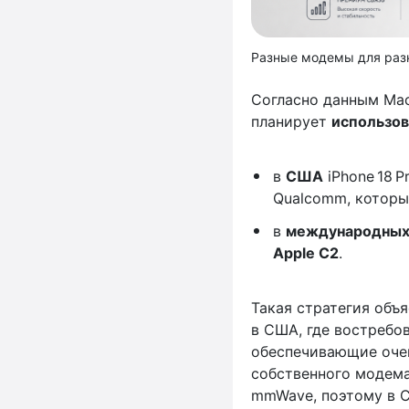
Разные модемы для разн
Согласно данным Mac
планирует
использов
в
США
iPhone 18 
Qualcomm, которы
в
международных
Apple C2
.
Такая стратегия объя
в США, где востребо
обеспечивающие очен
собственного модема
mmWave, поэтому в 