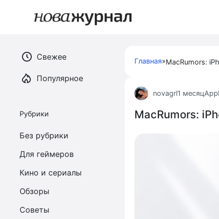
Перейти
к
контенту
Свежее
Главная
»
Популярное
novagrl
1 месяц
App
MacRumors: iPh
Рубрики
Без рубрики
Для геймеров
Кино и сериалы
Обзоры
Советы