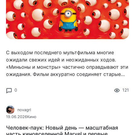
С выходом последнего мультфильма многие
ожидали свежих идей и неожиданных ходов.
«Миньоны и монстры» частично оправдывают эти
ожидания. Фильм аккуратно соединяет старые
приёмы и новые сценарные решения, не ломая
привычного юмора, который полюбился зрителям.
0
121
novagrl
19.06.2026
Кино
Человек‑паук: Новый день — масштабная
часть киновселенной Marvel и первые