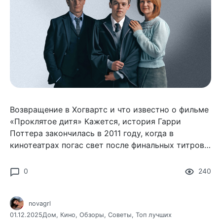
Возвращение в Хогвартс и что известно о фильме
«Проклятое дитя» Кажется, история Гарри
Поттера закончилась в 2011 году, когда в
кинотеатрах погас свет после финальных титров
«Даров Смерти».
0
240
novagrl
01.12.2025
Дом
,
Кино
,
Обзоры
,
Советы
,
Топ лучших