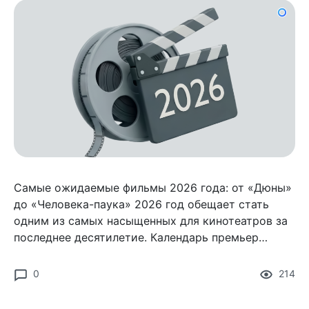
Самые ожидаемые фильмы 2026 года: от «Дюны»
до «Человека-паука» 2026 год обещает стать
одним из самых насыщенных для кинотеатров за
последнее десятилетие. Календарь премьер
выглядит так, будто студии пытаются наверстать
всё сразу
0
214