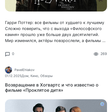
Гарри Поттер: все фильмы от худшего к лучшему
Сложно поверить, что с выхода «Философского
камня» прошло уже больше двух десятилетий.
Мир изменился, актёры повзрослели, а фильмы о
Гарри Поттере до сих пор вызывают то самое
чувство
0
269
PavelEhlakov
01.12.2025
Дом
,
Кино
,
Обзоры
Возвращение в Хогвартс и что известно о
фильме «Проклятое дитя»