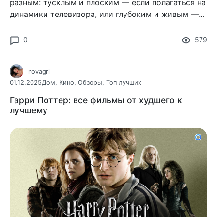
разным: тусклым и плоским — если полагаться на
динамики телевизора, или глубоким и живым —
если к делу подключается хороший саундбар.
0
579
novagrl
01.12.2025
Дом
,
Кино
,
Обзоры
,
Топ лучших
Гарри Поттер: все фильмы от худшего к
лучшему