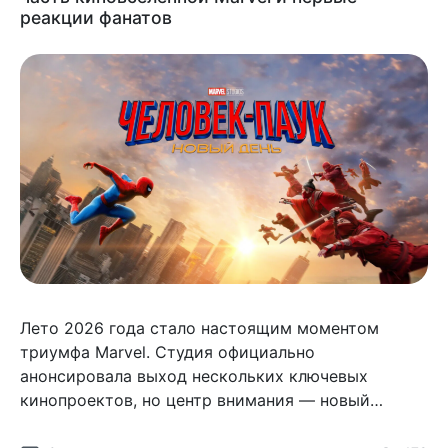
реакции фанатов
Лето 2026 года стало настоящим моментом
триумфа Marvel. Студия официально
анонсировала выход нескольких ключевых
кинопроектов, но центр внимания — новый
главный фильм вселенной Marvel Cinematic
Universe (MCU), Человек‑паук: Новый день