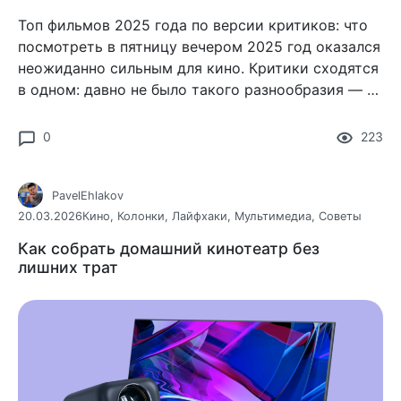
Топ фильмов 2025 года по версии критиков: что
посмотреть в пятницу вечером 2025 год оказался
неожиданно сильным для кино. Критики сходятся
в одном: давно не было такого разнообразия — от
громких блокбастеров до камерных авторских
работ
0
223
PavelEhlakov
20.03.2026
Кино
,
Колонки
,
Лайфхаки
,
Мультимедиа
,
Советы
Как собрать домашний кинотеатр без
лишних трат