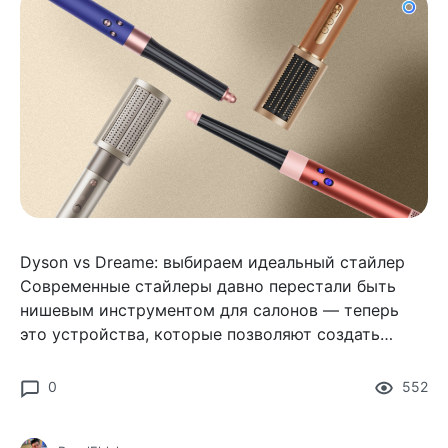
Dyson vs Dreame: выбираем идеальный стайлер
Современные стайлеры давно перестали быть
нишевым инструментом для салонов — теперь
это устройства, которые позволяют создать
укладку дома так же легко, как высушить волосы
феном.
0
552