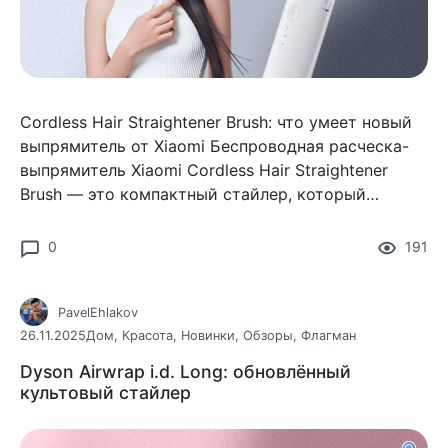
Cordless Hair Straightener Brush: что умеет новый
выпрямитель от Xiaomi Беспроводная расческа-
выпрямитель Xiaomi Cordless Hair Straightener
Brush — это компактный стайлер, который
совмещает в себе функцию обычной расчески и
полноценного выпрямителя.
0
191
PavelEhlakov
26.11.2025
Дом
,
Красота
,
Новинки
,
Обзоры
,
Флагман
Dyson Airwrap i.d. Long: обновлённый
культовый стайлер