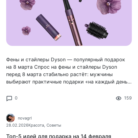
Фены и стайлеры Dyson — популярный подарок
на 8 марта Спрос на фены и стайлеры Dyson
перед 8 марта стабильно растёт: мужчины
выбирают практичные подарки «на каждый день».
Лидер категории — Dyson Airwrap, который
заменяет фен, плойку
0
159
novagrl
28.02.2026
Красота
,
Советы
Топ-5 идей для подарка на 14 февраля