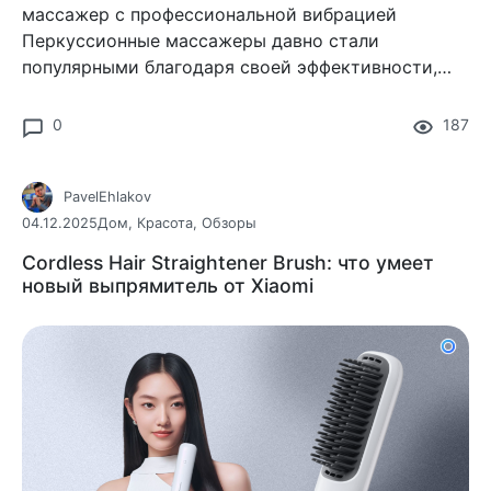
массажер с профессиональной вибрацией
Перкуссионные массажеры давно стали
популярными благодаря своей эффективности,
и Xiaomi Massage Gun 2 относится к тем моделям,
которые легко вписываются в повседневный
0
187
ритм.
PavelEhlakov
04.12.2025
Дом
,
Красота
,
Обзоры
Cordless Hair Straightener Brush: что умеет
новый выпрямитель от Xiaomi