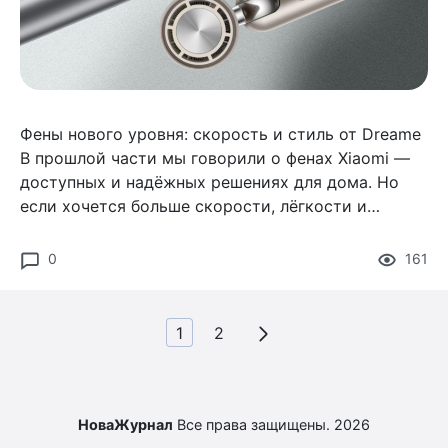
Фены нового уровня: скорость и стиль от Dreame
В прошлой части мы говорили о фенах Xiaomi —
доступных и надёжных решениях для дома. Но
если хочется больше скорости, лёгкости и
дизайна с премиальными акцентами, стоит
обратить внимание на другой бренд — Dreame.
0
161
Пагинация
1
2
записей
НоваЖурнал
Все права защищены. 2026