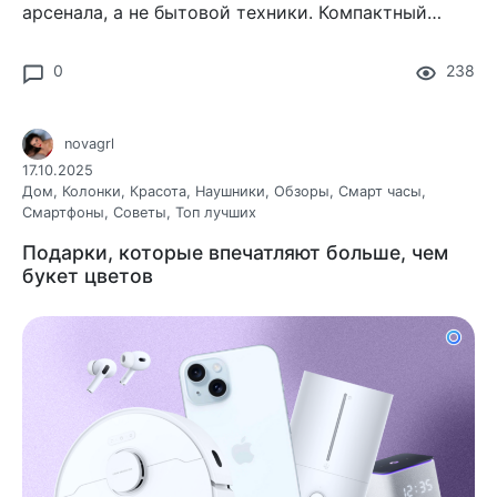
арсенала, а не бытовой техники. Компактный
корпус с золотистым блеском, премиальный кофр
в комплекте
0
238
novagrl
17.10.2025
Дом
,
Колонки
,
Красота
,
Наушники
,
Обзоры
,
Смарт часы
,
Смартфоны
,
Советы
,
Топ лучших
Подарки, которые впечатляют больше, чем
букет цветов