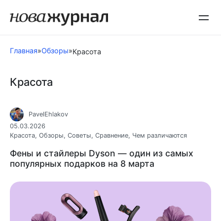
Перейти
к
контенту
Главная
»
Обзоры
»
Красота
Красота
PavelEhlakov
05.03.2026
Красота
,
Обзоры
,
Советы
,
Сравнение
,
Чем различаются
Фены и стайлеры Dyson — один из самых
популярных подарков на 8 марта