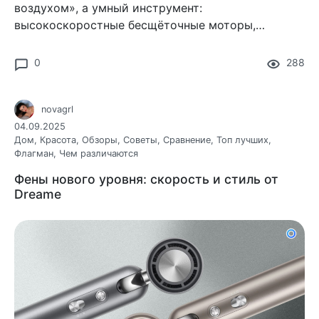
воздухом», а умный инструмент:
высокоскоростные бесщёточные моторы,
термоконтроль сотни раз в секунду, ионизация,
продуманные насадки и защита кутикулы.
0
288
novagrl
04.09.2025
Дом
,
Красота
,
Обзоры
,
Советы
,
Сравнение
,
Топ лучших
,
Флагман
,
Чем различаются
Фены нового уровня: скорость и стиль от
Dreame