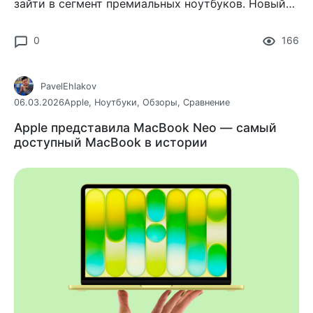
зайти в сегмент премиальных ноутбуков. Новый
Xiaomi Notebook Pro 14 — это не просто
очередной лэптоп, а попытка
0
166
PavelEhlakov
06.03.2026
Apple
,
Ноутбуки
,
Обзоры
,
Сравнение
Apple представила MacBook Neo — самый
доступный MacBook в истории