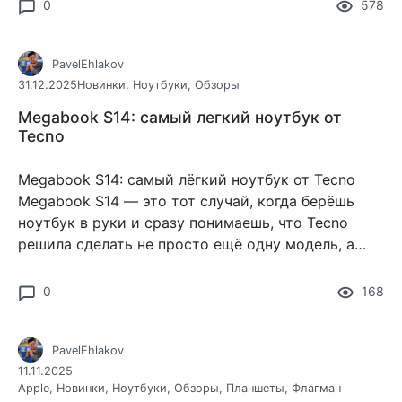
вид, что 8 ГБ памяти
0
578
PavelEhlakov
31.12.2025
Новинки
,
Ноутбуки
,
Обзоры
Megabook S14: самый легкий ноутбук от
Tecno
Megabook S14: самый лёгкий ноутбук от Tecno
Megabook S14 — это тот случай, когда берёшь
ноутбук в руки и сразу понимаешь, что Tecno
решила сделать не просто ещё одну модель, а
вещь с характером.
0
168
PavelEhlakov
11.11.2025
Apple
,
Новинки
,
Ноутбуки
,
Обзоры
,
Планшеты
,
Флагман