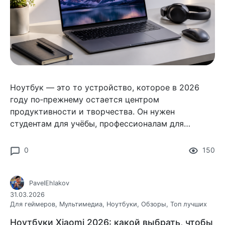
Ноутбук — это то устройство, которое в 2026
году по‑прежнему остается центром
продуктивности и творчества. Он нужен
студентам для учёбы, профессионалам для
работы, творческим людям для обработки фото и
видео, а геймерам для игр.
0
150
PavelEhlakov
31.03.2026
Для геймеров
,
Мультимедиа
,
Ноутбуки
,
Обзоры
,
Топ лучших
Ноутбуки Xiaomi 2026: какой выбрать, чтобы