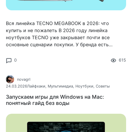
Вся линейка TECNO MEGABOOK в 2026: что
купить и не пожалеть В 2026 году линейка
ноутбуков TECNO уже закрывает почти все
основные сценарии покупки. У бренда есть
доступные модели для учебы и дома, большие
рабочие решения с 16-дюймовым
0
615
novagrl
24.03.2026
Лайфхаки
,
Мультимедиа
,
Ноутбуки
,
Советы
Запускаем игры для Windows на Mac:
понятный гайд без воды