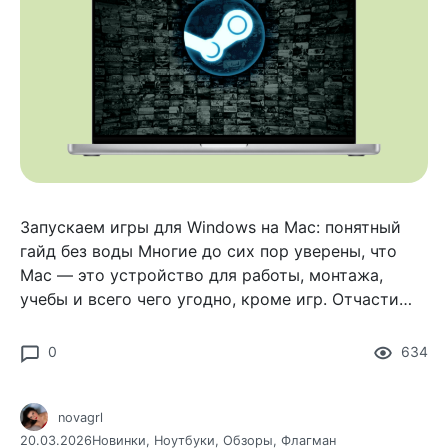
Запускаем игры для Windows на Mac: понятный
гайд без воды Многие до сих пор уверены, что
Mac — это устройство для работы, монтажа,
учебы и всего чего угодно, кроме игр. Отчасти
этот стереотип понятен: на Windows игровых
релизов действительно
0
634
novagrl
20.03.2026
Новинки
,
Ноутбуки
,
Обзоры
,
Флагман