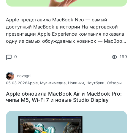
Apple представила MacBook Neo — самый
доступный MacBook в истории На мартовской
презентации Apple Experience компания показала
одну из самых обсуждаемых новинок — MacBook
Neo. Это самый доступный MacBook в текущей
линейке и одновременно
0
199
novagrl
05.03.2026
Apple
,
Мультимедиа
,
Новинки
,
Ноутбуки
,
Обзоры
Apple обновила MacBook Air и MacBook Pro:
чипы M5, Wi-Fi 7 и новые Studio Display