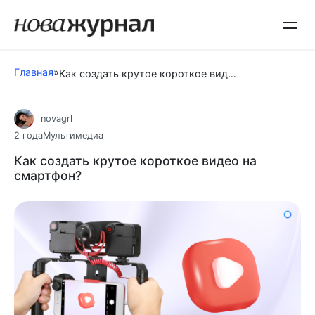
Перейти
к
контенту
Главная
»
Как создать крутое короткое видео на смартфон?
novagrl
2 года
Мультимедиа
Как создать крутое короткое видео на
смартфон?