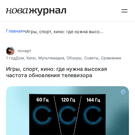
Перейти
к
контенту
Главная
»
Игры, спорт, кино: где нужна высокая частота обновления телевизора
novagrl
1 год
Дом
,
Кино
,
Мультимедиа
,
Обзоры
,
Советы
,
Сравнение
Игры, спорт, кино: где нужна высокая
частота обновления телевизора