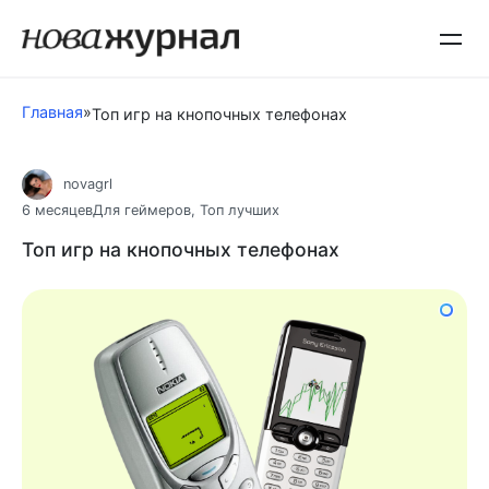
Перейти
к
контенту
Главная
»
Топ игр на кнопочных телефонах
novagrl
6 месяцев
Для геймеров
,
Топ лучших
Топ игр на кнопочных телефонах