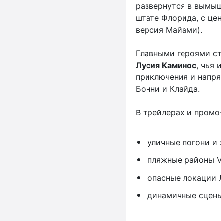
развернутся в вымы
штате Флорида, с ц
версия Майами).
Главными героями с
Лусия Каминос
, чья
приключения и напр
Бонни и Клайда.
В трейлерах и промо
уличные погони и 
пляжные районы Vi
опасные локации 
динамичные сцены