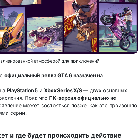
тализированной атмосферой для приключений
то
официальный релиз GTA 6 назначен на
 на
PlayStation 5
и
Xbox Series X/S
— двух основных
околения. Пока что
ПК‑версия официально не
появление может состояться позже, как это произошло
ями серии.
ет и где будет происходить действие