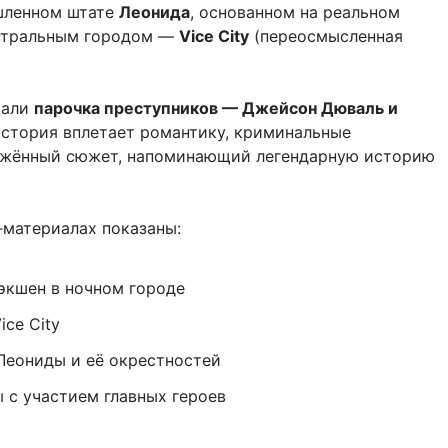
шленном штате
Леонида
, основанном на реальном
ентральным городом —
Vice City
(переосмысленная
тали
парочка преступников — Джейсон Дюваль и
 история вплетает романтику, криминальные
яжённый сюжет, напоминающий легендарную историю
‑материалах показаны:
экшен в ночном городе
ce City
Леониды и её окрестностей
 с участием главных героев