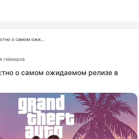
GTA 6: что известно о самом ожидаемом релизе в мире игр
я геймеров
естно о самом ожидаемом релизе в